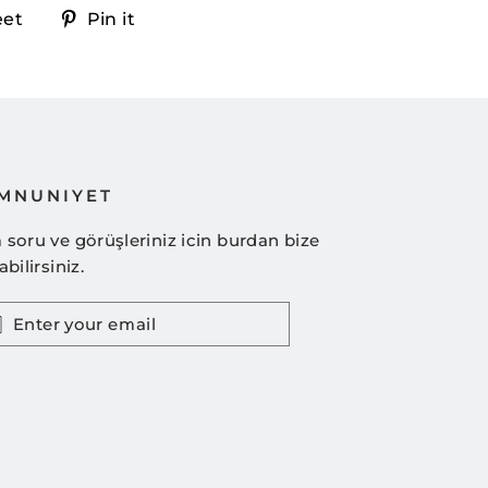
Tweet
Pin
eet
Pin it
on
on
k
Twitter
Pinterest
MNUNIYET
soru ve görüşleriniz icin burdan bize
abilirsiniz.
TER
UR
IL