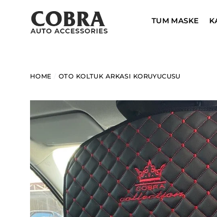
Skip
to
TUM MASKE
K
content
HOME
/
OTO KOLTUK ARKASI KORUYUCUSU