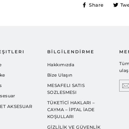
Share
Share
Tw
on
Faceboo
ŞITLERI
BİLGİLENDİRME
ME
Tüm 
e
Hakkımızda
ulaş
ke
Bize Ulaşın
EN
s
MESAFELI SATIS
YO
EMA
SOZLESMESI
ksesuar
TÜKETİCİ HAKLARI –
ET AKSESUAR
CAYMA – İPTAL İADE
KOŞULLARI
GİZLİLİK VE GÜVENLİK