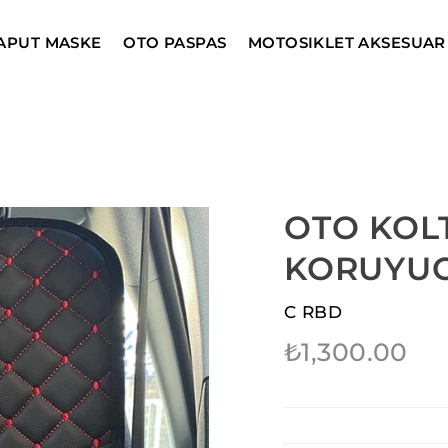
APUT MASKE
OTO PASPAS
MOTOSIKLET AKSESUAR
OTO KOL
KORUYU
C RBD
Regular
₺1,300.00
price