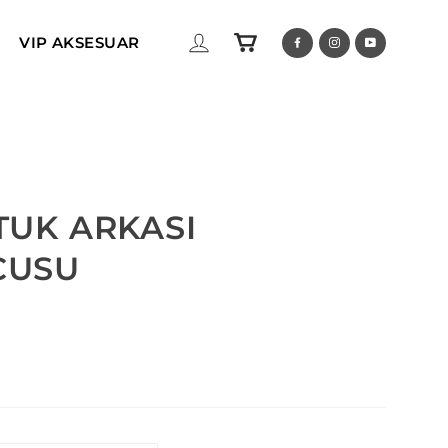
CART
LOG IN
Facebook
Instagram
YouTub
VIP AKSESUAR
TUK ARKASI
CUSU