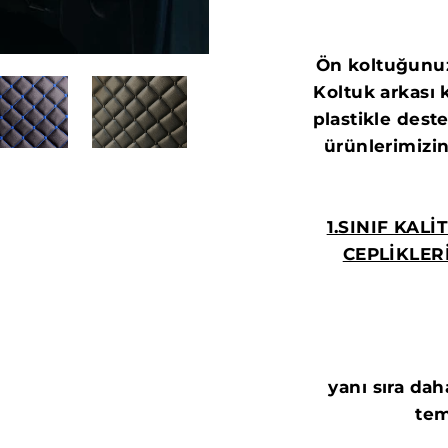
Ön koltuğunuz
Koltuk arkası 
plastikle dest
ürünlerimizin
1.SINIF KAL
CEPLİKLER
Aracınızın 
yanı sıra da
tem