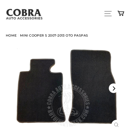
Skip
to
SITE N
C
content
HOME
/
MINI COOPER S 2007-2013 OTO PASPAS
Close