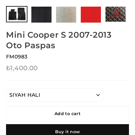
(esc)
Mini Cooper S 2007-2013
Oto Paspas
FM0983
Regular
₺1,400.00
price
TITLE
Add to cart
Buy it now