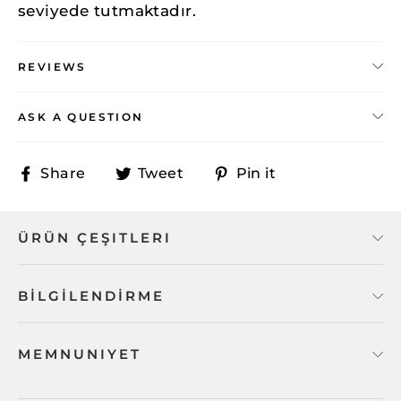
seviyede tutmaktadır.
REVIEWS
ASK A QUESTION
Share
Tweet
Pin
Share
Tweet
Pin it
on
on
on
Facebook
Twitter
Pinterest
ÜRÜN ÇEŞITLERI
BİLGİLENDİRME
MEMNUNIYET