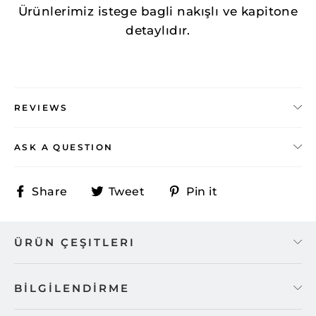
Ürünlerimiz istege bagli nakışlı ve kapitone
detaylıdır.
REVIEWS
ASK A QUESTION
Share
Tweet
Pin
Share
Tweet
Pin it
on
on
on
Facebook
Twitter
Pinterest
ÜRÜN ÇEŞITLERI
BİLGİLENDİRME