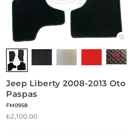
Close
(esc)
Jeep Liberty 2008-2013 Oto
Paspas
FM0958
Regular
₺2,100.00
price